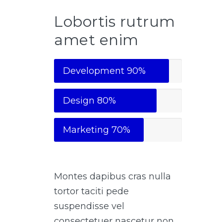
Lobortis rutrum
amet enim
Development
90%
Design
80%
Marketing
70%
Montes dapibus cras nulla
tortor taciti pede
suspendisse vel
consectetuer nascetur non