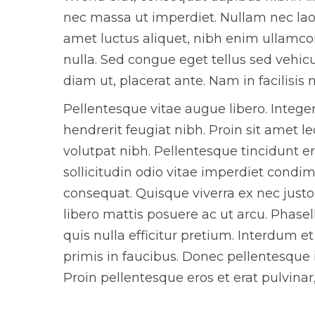
nec massa ut imperdiet. Nullam nec laor
amet luctus aliquet, nibh enim ullamcor
nulla. Sed congue eget tellus sed vehicu
diam ut, placerat ante. Nam in facilisis m
Pellentesque vitae augue libero. Integer 
hendrerit feugiat nibh. Proin sit amet l
volutpat nibh. Pellentesque tincidunt e
sollicitudin odio vitae imperdiet cond
consequat. Quisque viverra ex nec just
libero mattis posuere ac ut arcu. Phasel
quis nulla efficitur pretium. Interdum
primis in faucibus. Donec pellentesque id
Proin pellentesque eros et erat pulvinar