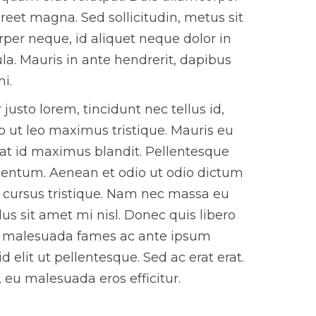
eet magna. Sed sollicitudin, metus sit
per neque, id aliquet neque dolor in
la. Mauris in ante hendrerit, dapibus
i.
justo lorem, tincidunt nec tellus id,
eo ut leo maximus tristique. Mauris eu
rat id maximus blandit. Pellentesque
imentum. Aenean et odio ut odio dictum
o cursus tristique. Nam nec massa eu
lus sit amet mi nisl. Donec quis libero
 et malesuada fames ac ante ipsum
 elit ut pellentesque. Sed ac erat erat.
, eu malesuada eros efficitur.